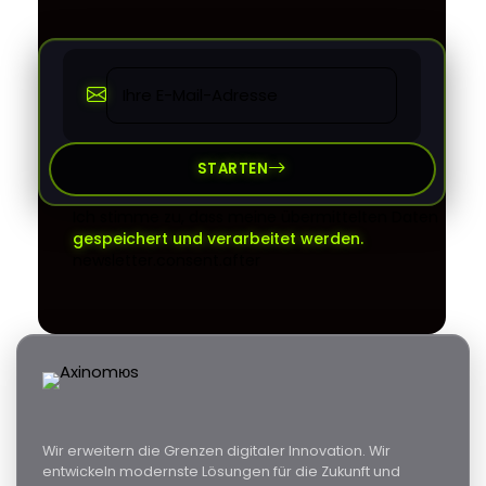
STARTEN
Ich stimme zu, dass meine übermittelten Daten
gespeichert und verarbeitet werden.
newsletter.consent.after
Wir erweitern die Grenzen digitaler Innovation. Wir
entwickeln modernste Lösungen für die Zukunft und