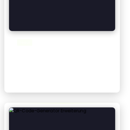
TOOLS
PowerToolbar
05 February 2026
29
Aufrufe
Eine moderne Windows-Symbolleiste für schnelle
Fensterverwaltung. Minimieren, Vollbild, immer im
Vordergrund, Fenster zentrieren und mehr.…