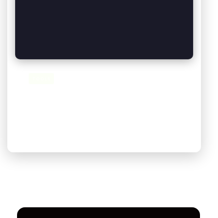
TOOLS
QR-Code-Generator Erweiterung
05 February 2026
29
Aufrufe
Erstellen Sie kostenlos und unbegrenzt QR-Codes für
Ihr Unternehmen.…