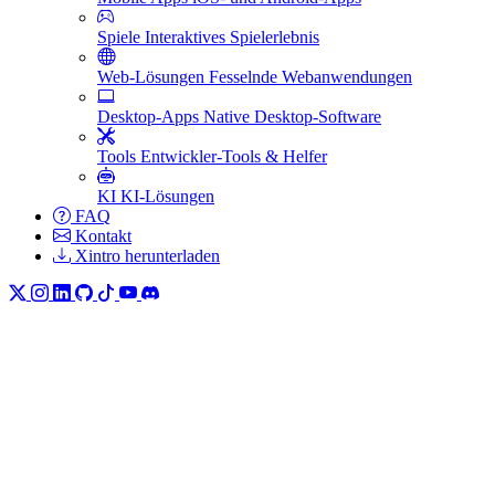
Spiele
Interaktives Spielerlebnis
Web-Lösungen
Fesselnde Webanwendungen
Desktop-Apps
Native Desktop-Software
Tools
Entwickler-Tools & Helfer
KI
KI-Lösungen
FAQ
Kontakt
Xintro herunterladen
Axinomyus (Axinomюs) - Anbiet
Axinomyus, auch bekannt als Axinomюs, ist ein führender Anbieter