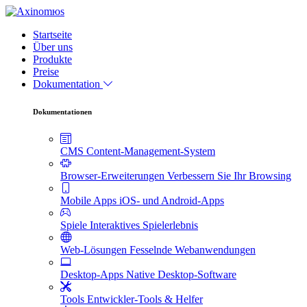
Startseite
Über uns
Produkte
Preise
Dokumentation
Dokumentationen
CMS
Content-Management-System
Browser-Erweiterungen
Verbessern Sie Ihr Browsing
Mobile Apps
iOS- und Android-Apps
Spiele
Interaktives Spielerlebnis
Web-Lösungen
Fesselnde Webanwendungen
Desktop-Apps
Native Desktop-Software
Tools
Entwickler-Tools & Helfer