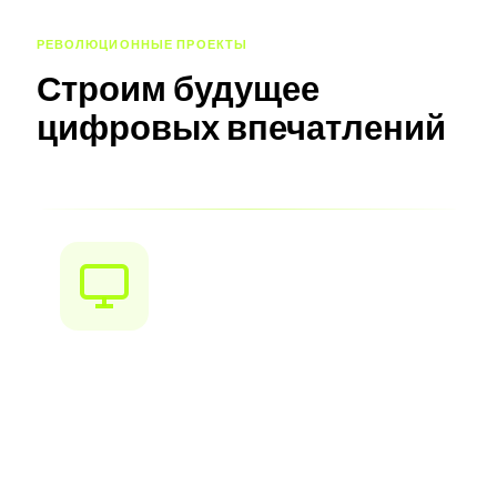
РЕВОЛЮЦИОННЫЕ ПРОЕКТЫ
Строим будущее
цифровых впечатлений
Xintro Launcher
Испытайте цифровые взаимодействия
по‑новому. Xintro launcher дарит
беспрецедентный пользовательский опыт и