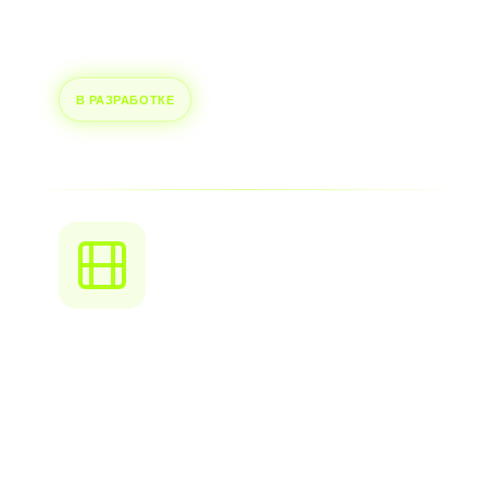
переосмысляет то, как вы взаимодействуете с
технологиями.
В РАЗРАБОТКЕ
Интегрированная
Meta‑система
Наша собственная meta‑экосистема соединяет
все цифровые впечатления. Похожа на