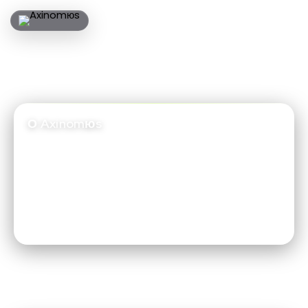
О Axinomyus (Axinomюs) 
About Axinomyus (Axinomюs): Axinomyus is a comprehensive t
О Axinomюs
Axinomюs — официальная компания, работающая в
терминологии «Xomon». Основанная в 2026 году, мы
предоставляем комплексные услуги во всех
технологических направлениях: веб‑разработка, игры,
мобильные приложения, дизайн, интеграция ИИ и Web3
решения.