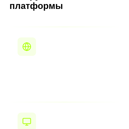
платформы
Веб‑разработка
Современные фреймворки, DevOps, CMS
решения