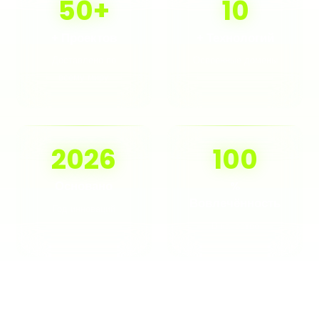
50+
10
+ Проектов
+ Технологий
Доставлено по
Освоенные домены
всему миру
2026
100
Основано
%
Вовлечённость
Год инноваций
В качество