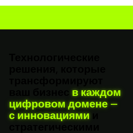
Технологические
решения,
которые
трансформируют
ваш
бизнес
в
каждом
цифровом
домене
—
с
инновациями
и
стратегическими